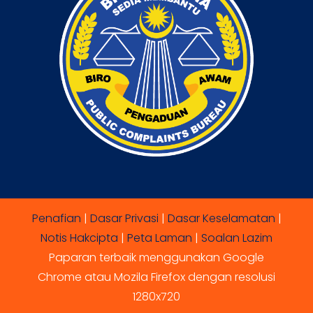
Penafian
|
Dasar Privasi
|
Dasar Keselamatan
|
Notis Hakcipta
|
Peta Laman
|
Soalan Lazim
Paparan terbaik menggunakan Google
Chrome atau Mozila Firefox dengan resolusi
1280x720